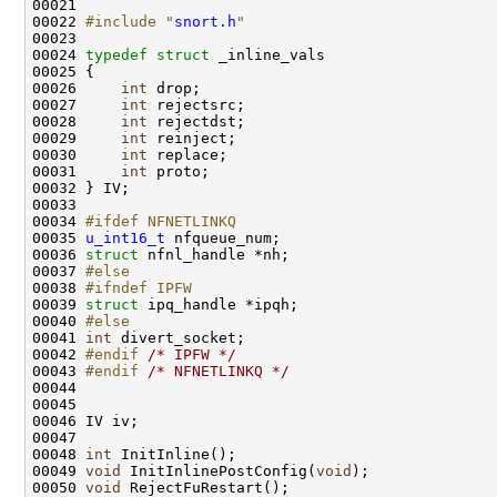
00021 

00022 
#include "
snort.h
"
00023 

00024 
typedef
struct 
_inline_vals

00025 {

00026     
int
 drop;

00027     
int
 rejectsrc;

00028     
int
 rejectdst;

00029     
int
 reinject;

00030     
int
 replace;

00031     
int
 proto;

00032 } IV;

00033 

00034 
#ifdef NFNETLINKQ
00035 
u_int16_t
 nfqueue_num;

00036 
struct 
nfnl_handle *nh;

00037 
#else
00038 
#ifndef IPFW
00039 
struct 
ipq_handle *ipqh;

00040 
#else
00041 
int
 divert_socket;

00042 
#endif 
/* IPFW */
00043 
#endif 
/* NFNETLINKQ */
00044 

00045 

00046 IV iv;

00047 

00048 
int
 InitInline();

00049 
void
 InitInlinePostConfig(
void
);

00050 
void
 RejectFuRestart();
