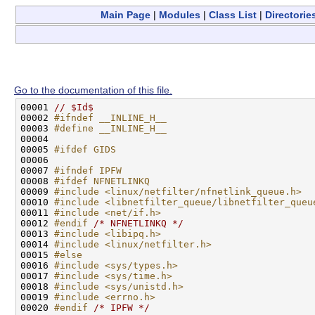
Main Page
|
Modules
|
Class List
|
Directorie
Go to the documentation of this file.
00001 
// $Id$
00002 
#ifndef __INLINE_H__
00003 
#define __INLINE_H__
00004 
00005 
#ifdef GIDS
00006 
00007 
#ifndef IPFW
00008 
#ifdef NFNETLINKQ
00009 
#include <linux/netfilter/nfnetlink_queue.h>
00010 
#include <libnetfilter_queue/libnetfilter_queu
00011 
#include <net/if.h>
00012 
#endif 
/* NFNETLINKQ */
00013 
#include <libipq.h>
00014 
#include <linux/netfilter.h>
00015 
#else
00016 
#include <sys/types.h>
00017 
#include <sys/time.h>
00018 
#include <sys/unistd.h>
00019 
#include <errno.h>
00020 
#endif 
/* IPFW */