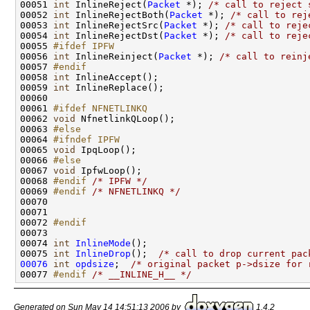
00051 
int
 InlineReject(
Packet
 *); 
/* call to reject 
00052 
int
 InlineRejectBoth(
Packet
 *); 
/* call to rej
00053 
int
 InlineRejectSrc(
Packet
 *); 
/* call to reje
00054 
int
 InlineRejectDst(
Packet
 *); 
/* call to reje
00055 
#ifdef IPFW
00056 
int
 InlineReinject(
Packet
 *); 
/* call to reinj
00057 
#endif
00058 
int
 InlineAccept();

00059 
int
 InlineReplace();

00060 

00061 
#ifdef NFNETLINKQ
00062 
void
 NfnetlinkQLoop();

00063 
#else
00064 
#ifndef IPFW
00065 
void
 IpqLoop();

00066 
#else
00067 
void
 IpfwLoop();

00068 
#endif 
/* IPFW */
00069 
#endif 
/* NFNETLINKQ */
00070 

00071 

00072 
#endif
00073 
00074 
int
InlineMode
();

00075 
int
InlineDrop
();  
/* call to drop current pac
00076
int
opdsize
;  
/* original packet p->dsize for 
00077 
#endif 
/* __INLINE_H__ */
Generated on Sun May 14 14:51:13 2006 by
1.4.2