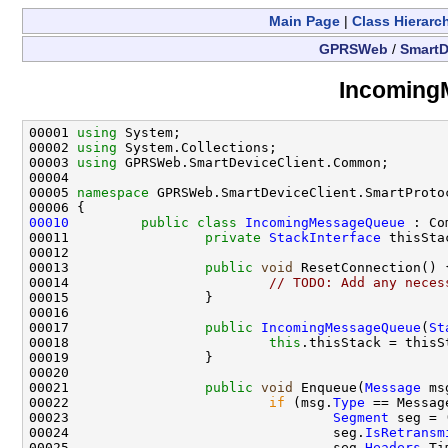
Main Page
|
Class Hierarc
GPRSWeb
/
SmartD
Incoming
00001 
using
 System;

00002 
using
 System.Collections;

00003 
using
 GPRSWeb.SmartDeviceClient.Common;

00004 

00005 
namespace 
GPRSWeb.SmartDeviceClient.SmartProtoc
00010
public
class 
IncomingMessageQueue
 : Co
00011                 
private
StackInterface
 thisStac
00012 

00013                 
public
void
 ResetConnection() {
00014                         
// TODO: Add any neces
00015                 }

00016 

00017                 
public
IncomingMessageQueue
(
St
00018                         
this
.thisStack = thisSt
00019                 }

00020 

00021                 
public
void
 Enqueue(
Message
 ms
00022                         
if
 (msg.
Type
 == Messag
00023                                 
Segment
 seg = 
00024                                 seg.
IsRetransm
00025                                 seg.
Headers
.Ti