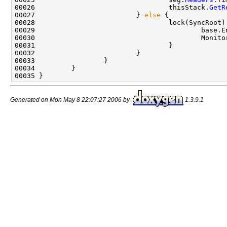
00026                                 thisStack.
GetR
00027                         } 
else
 {

00028                                 lock(SyncRoot) 
00029                                         base.En
00030                                         Monitor
00031                                 }

00032                         }

00033                 }

00034         }

Generated on Mon May 8 22:07:27 2006 by
1.3.9.1